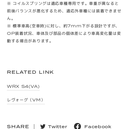
※ コイルスプリングは適応車種専用です。車重が異なると
前後バランスが悪化するため、適応外車種には装着できませ
ん。
※ 標準車高(空車時)に対し、約7mm下がる設計ですが、
OP装着状況、車体及び部品の個体差により車高変化量は変
動する場合があります。
RELATED LINK
WRX S4(VA)
レヴォーグ（VM）
SHARE
T
w
i
t
t
e
r
F
a
c
e
b
o
o
k