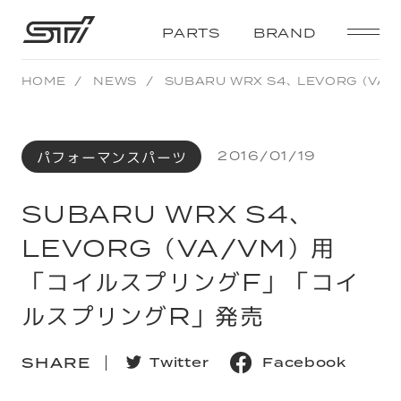
STI
PARTS
BRAND
HOME
NEWS
SUBARU WRX S4、LEVORG（V
パフォーマンスパーツ
2016/01/19
SUBARU WRX S4、
LEVORG（VA/VM）用
「コイルスプリングF」「コイ
ルスプリングR」発売
SHARE
T
w
i
t
t
e
r
F
a
c
e
b
o
o
k