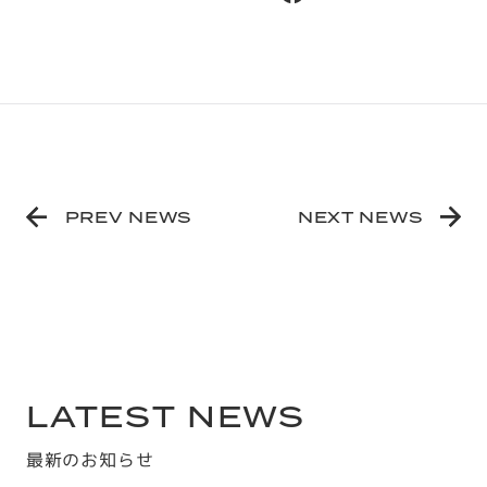
P
R
E
V
N
E
W
S
N
E
X
T
N
E
W
S
LATEST NEWS
最新のお知らせ