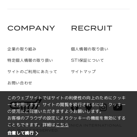
すべて
パッケージ
シャーシ/ボディ
サスペンション
ホイール
TYPE
C
O
M
P
A
N
Y
R
E
C
R
U
I
T
企業の取り組み
個人情報の取り扱い
特定個人情報の取り扱い
STI保証について
サイトのご利用にあたって
サイトマップ
お問い合わせ
このウェブサイトではサイトの利便性の向上のためにクッキ
ーを利用します。サイトの閲覧を続行されるには、クッキー
の使用にご同意いただきますようお願いします。
お客様のブラウザの設定によりクッキーの機能を無効にする
こともできます。詳細は
こちら
COPYRIGHT © SUBARU TECNICA INTERNATIONAL
ALL RIGHT RESERVED.
合意して続行