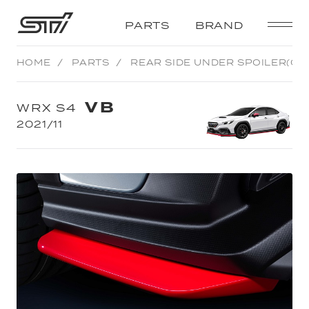
STI
PARTS
BRAND
HOME
PARTS
REAR SIDE UNDER SPOILER(CH
VB
WRX S4
2021/11